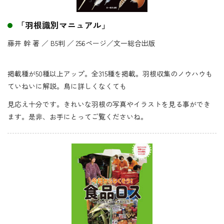
「羽根識別マニュアル」
藤井 幹 著
／
B5判
／
256ページ
／文一総合出版
掲載種が50種以上アップ。全315種を掲載。羽根収集のノウハウも
ていねいに解説。鳥に詳しくなくても
見応え十分です。
きれいな羽根の写真やイラストを見る事ができ
ます。是非、お手にとってご覧くださいね。