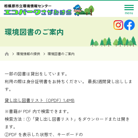
menu
042-769-9248
お問い
アクセス
合わせ
環境図書のご案内
お問い合わせ
9:00～17:00
閉館日：毎週木曜日
開館時間
標準
大きく
小さく
ホーム
環境情報の提供
環境図書のご案内
施設ガイド
一部の図書は貸出をしています。
ご利用案内
利用の際は身分証明書をお持ちください。 最長2週間貸し出ししま
す。
環境学習講座の
ご案内
貸し出し図書リスト（OPDF）1.4MB
環境活動の支援
※書籍が PDF 内で検索できます。
検索方法：①「貸し出し図書リスト」をダウンロードまたは開き
環境情報の提供
ます。
②PDF を表示した状態で、キーボードの