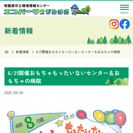
menu
042-769-9248
お問い
アクセス
合わせ
新着情報
お問い合わせ
9:00～17:00
閉館日：毎週木曜日
開館時間
標準
大きく
小さく
ホーム
新着情報
6/21開催おもちゃもったいないセンター＆おもちゃの病院
施設ガイド
6/21開催おもちゃもったいないセンター＆お
ご利用案内
もちゃの病院
環境学習講座の
ご案内
2026/05/24
環境活動の支援
環境情報の提供